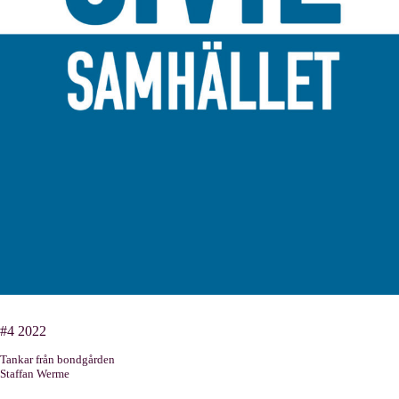
#4 2022
Tankar från bondgården
Staffan Werme