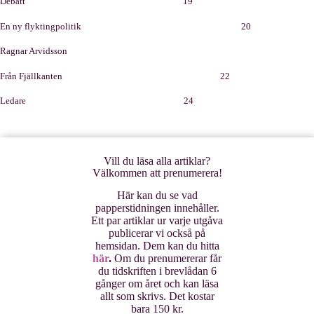
Debatt 19
En ny flyktingpolitik 20
Ragnar Arvidsson
Från Fjällkanten 22
Ledare 24
Vill du läsa alla artiklar?
Välkommen att prenumerera!
Här kan du se vad
papperstidningen innehåller.
Ett par artiklar ur varje utgåva
publicerar vi också på
hemsidan. Dem kan du hitta
här
.
Om du prenumererar får
du tidskriften i brevlådan 6
gånger om året och kan läsa
allt som skrivs. Det kostar
bara 150 kr.