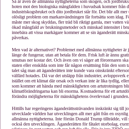
Så är även de allmänna nyttigheterna som skogen, och jordbruksm
hoten mot den biologiska mångfalden i huvudsak kommer från 
industriskogsbruket och dito jordbruket står för. Det blir allt mer 
olösligt problem om markanvändningen får fortsätta som idag. Fö
måste mer skog skyddas, fler träd bli riktigt gamla, mer vatten 
ökad mångfald av brukningsmetoder och minskad intensitet i br
innebära att vissa markägare kommer att se sin äganderätt mins
påverkas.
Men vad är alternativet? Problemet med allmänna nyttigheter är ju
länge de fungerar, utan att betala för dem. Frisk luft är ännu grati
smutsas ner kostar det. Och även om vi säger att förorenaren ska 
staten eller enskilda som inte får någon ersättning från den som 
talet såg man att äganderätten inte kunde vara oinskränkt efters
välfärd hotades. Då var det utsläpp från industrier, avloppsverk 
istället om ett klimat där orsak och verkan inte är lika tydlig, el
som kommer att hända med mänskligheten om artutrotningen blir 
klimatförändringarna kan bli enorma. Kostnaderna för ett artut
förändra möjligheterna för mänsklighetens överlevnad i grunden
Hittills har regeringens äganderättssträvanden inskränkt sig till 
utvecklade världen har utvecklingen allt mer gått från en osynlig st
allmänna nyttigheterna. Inte förrän Donald Trump tillträdde, v
också den utvecklingen. Äganderätten för fåtalet storbolag, exemp