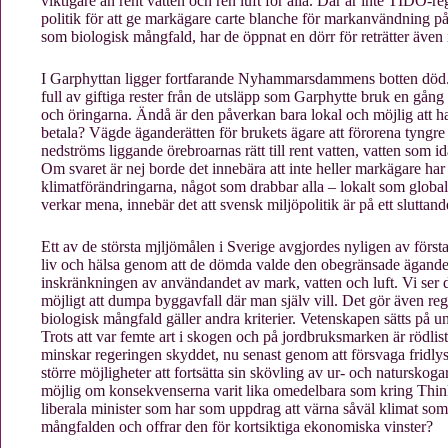
viktigare än rent vatten och ren luft för alla. Där är inte TIDÖ
politik för att ge markägare carte blanche för markanvändning p
som biologisk mångfald, har de öppnat en dörr för reträtter äve
I Garphyttan ligger fortfarande Nyhammarsdammens botten död. D
full av giftiga rester från de utsläpp som Garphytte bruk en gång
och öringarna. Ändå är den påverkan bara lokal och möjlig att h
betala? Vägde äganderätten för brukets ägare att förorena tyngr
nedströms liggande örebroarnas rätt till rent vatten, vatten som i
Om svaret är nej borde det innebära att inte heller markägare har rä
klimatförändringarna, något som drabbar alla – lokalt som globalt
verkar mena, innebär det att svensk miljöpolitik är på ett sluttand
Ett av de största mjljömålen i Sverige avgjordes nyligen av först
liv och hälsa genom att de dömda valde den obegränsade ägander
inskränkningen av användandet av mark, vatten och luft. Vi ser de
möjligt att dumpa byggavfall där man själv vill. Det gör även re
biologisk mångfald gäller andra kriterier. Vetenskapen sätts på u
Trots att var femte art i skogen och på jordbruksmarken är rödlist
minskar regeringen skyddet, nu senast genom att försvaga fridly
större möjligheter att fortsätta sin skövling av ur- och naturskoga
möjlig om konsekvenserna varit lika omedelbara som kring Think
liberala minister som har som uppdrag att värna såväl klimat so
mångfalden och offrar den för kortsiktiga ekonomiska vinster?