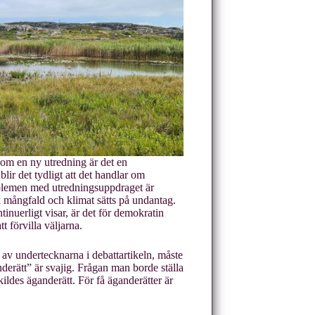
nom en ny utredning är det en
blir det tydligt att det handlar om
roblemen med utredningsuppdraget är
isk mångfald och klimat sätts på undantag.
tinuerligt visar, är det för demokratin
tt förvilla väljarna.
n av undertecknarna i debattartikeln, måste
derätt” är svajig. Frågan man borde ställa
ildes äganderätt. För få äganderätter är