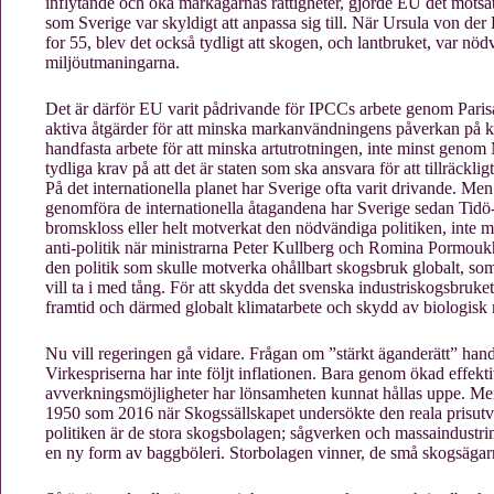
inflytande och öka markägarnas rättigheter, gjorde EU det motsa
som Sverige var skyldigt att anpassa sig till. När Ursula von der
for 55, blev det också tydligt att skogen, och lantbruket, var nöd
miljöutmaningarna.
Det är därför EU varit pådrivande för IPCCs arbete genom Parisa
aktiva åtgärder för att minska markanvändningens påverkan på k
handfasta arbete för att minska artutrotningen, inte minst geno
tydliga krav på att det är staten som ska ansvara för att tillräckli
På det internationella planet har Sverige ofta varit drivande. Men 
genomföra de internationella åtagandena har Sverige sedan Tidö-r
bromskloss eller helt motverkat den nödvändiga politiken, inte 
anti-politik när ministrarna Peter Kullberg och Romina Pormoukhta
den politik som skulle motverka ohållbart skogsbruk globalt, s
vill ta i med tång. För att skydda det svenska industriskogsbruke
framtid och därmed globalt klimatarbete och skydd av biologisk
Nu vill regeringen gå vidare. Frågan om ”stärkt äganderätt” hand
Virkespriserna har inte följt inflationen. Bara genom ökad effektivi
avverkningsmöjligheter har lönsamheten kunnat hållas uppe. Men
1950 som 2016 när Skogssällskapet undersökte den reala prisutv
politiken är de stora skogsbolagen; sågverken och massaindustrin
en ny form av baggböleri. Storbolagen vinner, de små skogsägarn