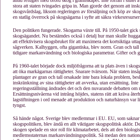
alltid refugier med orörd skog i grannskapet. Inte förrän i slutet
stora att staten tvingades gripa in. Man gjorde det genom att ins
skogsvårdslag, liksom regleringen av försäljning och köp av sko
en statlig överrock på skogsägarna i syfte att säkra virkesresurser
Den politiken fungerade. Skogarna växte till. På 1950-talet gick 
skogsägandet. Nu bestämdes också i detalj hur man skulle hugga 
att effektivisera skogsbruket för att maximera det kortsiktiga utt
sågverken. Kalhyggen, ofta gigantiska, blev norm. Gran och tall 
tidigare markanvändning och biologiska parametrar. Gifter och g
På 1960-talet började dock miljöfrågorna att ta plats även i sko
att öka markägarnas rättigheter. Snarare tvärsom. När staten ins
plantager av gran och tall orsakade inte bara lokala problem, bes
inskränkning av sina rättigheter att avverka, utan ersättning. Inte 
regeringsställning ändrades det och den nuvarande debatten om m
Ersättningsnivåerna vid intrång höjdes, statens rätt att kräva åte
lagstiftningen i ord menade att produktion och naturhänsyn var l
tyngst.
Så hände något. Sverige blev medlemmar i EU. EU, som saknar 
skogspolitiken, blev ändå en allt viktigare skogspolitisk aktör. 
skogen spelade en stor roll för klimatarbetet, dels att den biol
medlemsstaternas markanvändningspolitik. Så medan den nationella