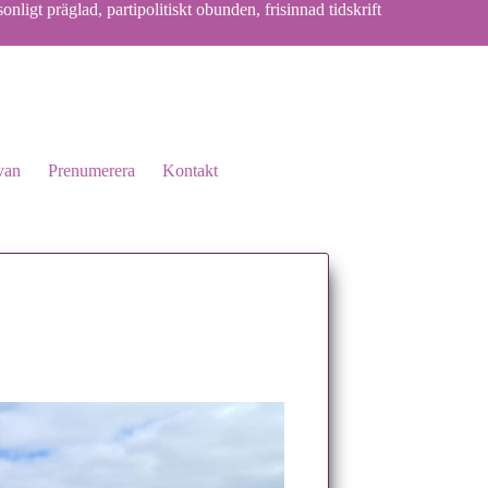
onligt präglad, partipolitiskt obunden, frisinnad tidskrift
van
Prenumerera
Kontakt