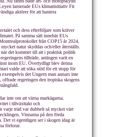
tta. Nu fanns både art- och biotopskydd
 Leyen lanserade EUs klimatinitiativ Fit
vändiga aktörer för att hantera
vtalet och dess efterföljare som kräver
limatet. På samma sätt innebär EUs
m Montrealprotokollet från COP15 år 2024,
gt mycket natur skyddas och/eller återställs.
när det kommer till att i praktisk politik
egeringens tillträde, antingen varit en
minst inom EU. Övertydligt blev denna
ri valde att söka stöd för ett stopp för
om exempelvis det Ungern man annars inte
t, offrade regeringen den tropiska skogens
 mångfald.
lar inte om att värna markägarna.
tet i tillväxttakt och
 varje träd var dubbelt så mycket värt
ecklingen. Vinnarna på den förda
. Det vi egentligen ser i skogen idag är
a förlorar.