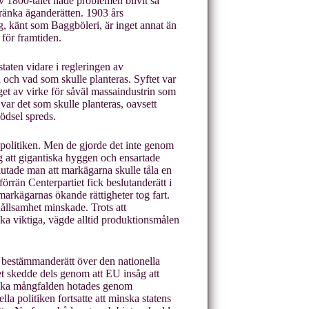
 av 1800-talet hade problemen blivit så
kränka äganderätten. 1903 års
g, känt som Baggböleri, är inget annat än
 för framtiden.
staten vidare i regleringen av
och vad som skulle planteras. Syftet var
aget av virke för såväl massaindustrin som
var det som skulle planteras, oavsett
ödsel spreds.
gspolitiken. Men de gjorde det inte genom
åg att gigantiska hyggen och ensartade
lutade man att markägarna skulle tåla en
förrän Centerpartiet fick beslutanderätt i
arkägarnas ökande rättigheter tog fart.
rhållsamhet minskade. Trots att
ika viktiga, vägde alltid produktionsmålen
bestämmanderätt över den nationella
Det skedde dels genom att EU insåg att
ogiska mångfalden hotades genom
 politiken fortsatte att minska statens