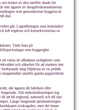
as om bruket av den medför skada för
r får inte ägaren av skogsbruksmaskinerna
vattendragen som genomkorsar hyggena är
ll åtal.
 virket går. Lagstiftningen som inskränker
 och luft regleras och konsekvenserna av
ktioner. Tänk bara på
ölkförpackningar som byggreglar.
r att värna de allmänna nyttigheter som
tenkvalitet och säkerhet för att marken inte
er fortfarande idag följderna av en politik
h tungmetaller utanför gamla pappersbruk
tt, där ägaren till fabriken eller
e fungerade. När industrialiseringen tog
ill att bli regional, nationell och till slut
xempel. Länge fungerade järnhanteringen
v landskapet avskogades, men det fanns