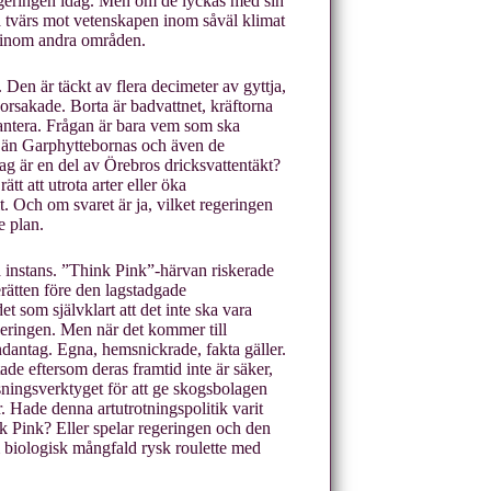
-regeringen idag. Men om de lyckas med sin
å tvärs mot vetenskapen inom såväl klimat
n inom andra områden.
en är täckt av flera decimeter av gyttja,
 orsakade. Borta är badvattnet, kräftorna
antera. Frågan är bara vem som ska
e än Garphyttebornas och även de
dag är en del av Örebros dricksvattentäkt?
tt att utrota arter eller öka
. Och om svaret är ja, vilket regeringen
e plan.
a instans. ”Think Pink”-härvan riskerade
ätten före den lagstadgade
t som självklart att det inte ska vara
geringen. Men när det kommer till
ndantag. Egna, hemsnickrade, fakta gäller.
ade eftersom deras framtid inte är säker,
sningsverktyget för att ge skogsbolagen
r. Hade denna artutrotningspolitik varit
 Pink? Eller spelar regeringen och den
m biologisk mångfald rysk roulette med