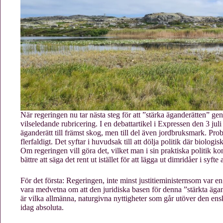
När regeringen nu tar nästa steg för att ”stärka äganderätten” ge
vilseledande rubricering. I en debattartikel i Expressen den 3 juli 
äganderätt till främst skog, men till del även jordbruksmark. P
flerfaldigt. Det syftar i huvudsak till att dölja politik där biolog
Om regeringen vill göra det, vilket man i sin praktiska politik kon
bättre att säga det rent ut istället för att lägga ut dimridåer i syfte a
För det första: Regeringen, inte minst justitieministernsom var e
vara medvetna om att den juridiska basen för denna ”stärkta ägan
är vilka allmänna, naturgivna nyttigheter som går utöver den ensk
idag absoluta.