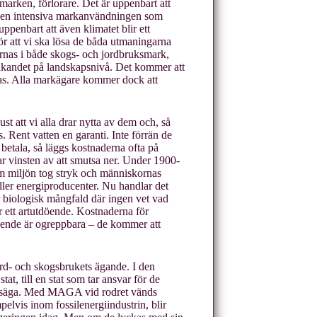
arken, förlorare. Det är uppenbart att
den intensiva markanvändningen som
uppenbart att även klimatet blir ett
r att vi ska lösa de båda utmaningarna
värnas i både skogs- och jordbruksmark,
ukandet på landskapsnivå. Det kommer att
kas. Alla markägare kommer dock att
st att vi alla drar nytta av dem och, så
s. Rent vatten en garanti. Inte förrän de
betala, så läggs kostnaderna ofta på
tar vinsten av att smutsa ner. Under 1900-
om miljön tog stryk och människornas
eller energiproducenter. Nu handlar det
ler biologisk mångfald där ingen vet vad
ett artutdöende. Kostnaderna för
döende är ogreppbara – de kommer att
.
jord- och skogsbrukets ägande. I den
at, till en stat som tar ansvar för de
ill säga. Med MAGA vid rodret vänds
elvis inom fossilenergiindustrin, blir