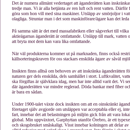
Det är numera allmänt vedertaget att äganderätten kan inskränk
tredje man. Vi är alla betjänta av ren luft och rent vatten. Därfö
göra som hon vill med sina maskiner. Utsläpp av smörjoljor i 
olagliga. Struntar man i det som maskinförare/ägare kan det leda ti
På samma sätt är det med massafabriken eller sågverket till vilka
aktieägarnas äganderätt är omfattande. Utsläpp till mark, vatten
att bryta mot dem kan vara lika omfattande.
När väl produkterna kommer ut på marknaden, finns också restri
källsorteringskraven för oss stackars enskilda ägare av såväl mj
Insikten finns alltså om behoven av att inskränka äganderätten fö
naturen ger dels enskilda, dels samhället i stort. Luftkvalitet, vat
ska förgiftas är självklara idag, men har inte alltid varit det. Vi s
där äganderätten var mindre reglerad. Döda bankar med fiber oc
är bara en sådan.
Under 1900-talet växte dock insikten om att en oinskränkt äganderä
företaget själv avgjorde om utsläppen var acceptabla eller ej, int
fart, innebar det att belastningen på miljön gick från att vara lokal t
global. Min uppväxtort, Garphyttan utanför Örebro, är ett type
och skogsbruket småskaligt. Visst innebar kolningen att delar a