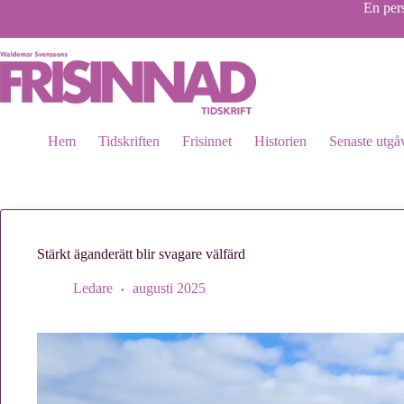
Hoppa
En pers
till
innehåll
Hem
Tidskriften
Frisinnet
Historien
Senaste utgå
Stärkt äganderätt blir svagare välfärd
Ledare
augusti 2025